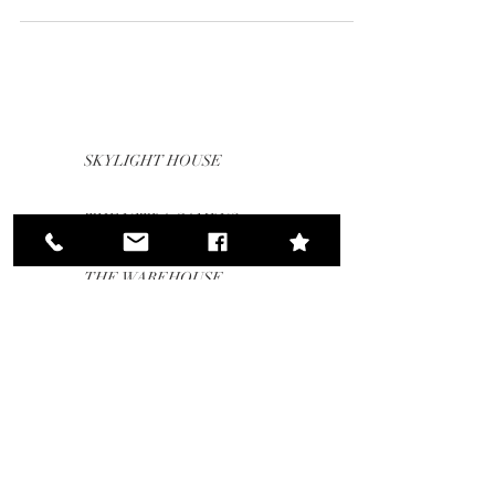
Architectes : Tony Chenchow et Stephanie Little
Photographes : John Gollings & Katherine Lu Sur
une rue classée au patrimoine à Harbourside
Balmain, une maison, dont la façade de style
victorien devait rester à l'identique, s'est
métamorphosée. Lors de la démolition, sa
terrasse s'est littéralement effondrée, en effet les
fondations de la maison s'appuyant sur deux
SKYLIGHT HOUSE
matériaux différen
THE VITRA CAMPUS
THE WAREHOUSE
HOTEL
VOX POPULI COMPAGNIE
UN LIEU DE DÉTENTE,
CAFÉ & CONFÉRENCE