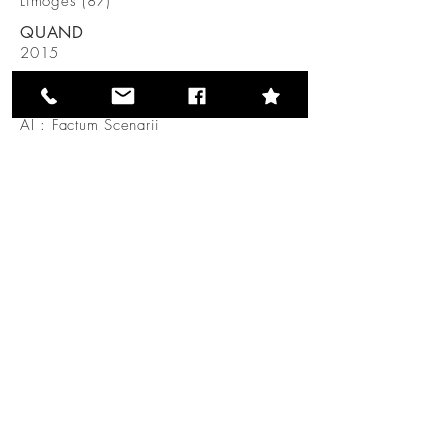
Limoges (87)
QUAND
2015
AVEC
MO : Octant
AI
: Factum Scenarii
Projet Suivant
RJ Architecture
Architecte d'Intérieur
Rachel Joly
27, rue Saint Patrice 76000 Rouen
0651318843