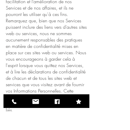
facilitation et l’amélioration de nos
Services et de nos affaires, et ils ne
pourront les utiliser qu'à ces fins.
Remarquez que, bien que nos Services
puissent inclure des liens vers d’autres sites
web ou services, nous ne sommes
aucunement responsables des pratiques
en matière de confidentialité mises en
place sur ces sites web ou services. Nous
vous encourageons à garder cela à
l'esprit lorsque vous quittez nos Services,
et à lire les déclarations de confidentialité
de chacun et de tous les sites web et
services que vous visitez avant de fournir
vos Informations Personnelles. Cette
Politique de Confidentialité ne s’applique
pas à de tels site Web et services tiers
liés.
Wix rend compte des Informations
Personnelles qui reçoit sous couvert du
Privacy Shield et transfère par la suite à