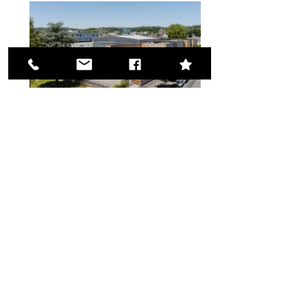
RJ15
Bois plein air piscine
RJ16