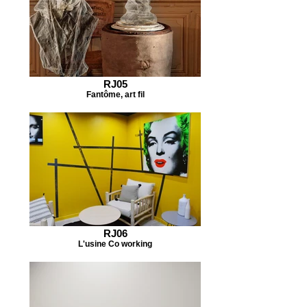
RJ05
Fantôme, art fil
RJ06
L'usine Co working